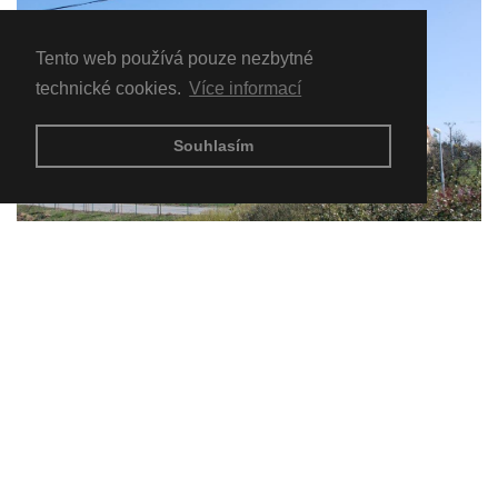
Tento web používá pouze nezbytné
technické cookies.
Více informací
Souhlasím