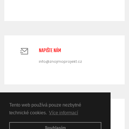
NAPIŠTE NÁM
info@znojmoprojekt.cz
Tento web používá pouze nezbytné
NAVŠTIVTE NÁS
technické cookies.
Více informací
Kuchařovická 3611/11
Souhlasím